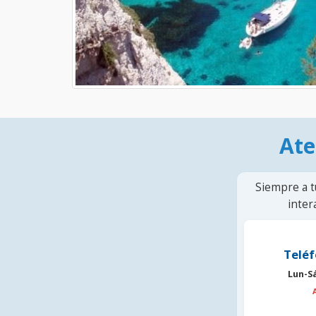
Ate
Siempre a t
inter
Teléf
Lun-S