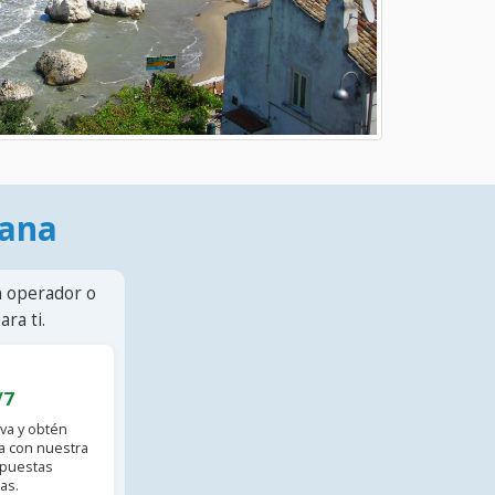
mana
n operador o
ra ti.
/7
va y obtén
 con nuestra
spuestas
as.