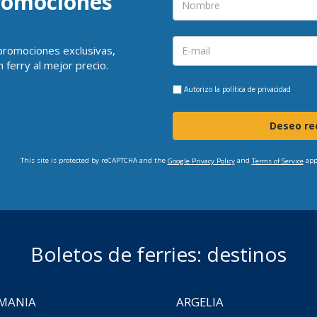
promociones
 promociones exclusivas,
 ferry al mejor precio.
Autorizo la
política de privacidad
Deseo rec
This site is protected by reCAPTCHA and the
and
app
Google Privacy Policy
Terms of Service
Boletos de ferries: destinos
MANIA
ARGELIA