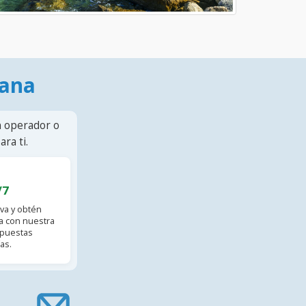
mana
n operador o
ra ti.
/7
va y obtén
 con nuestra
spuestas
as.