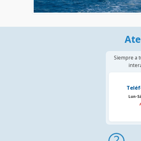
Ate
Siempre a t
inter
Teléf
Lun-S