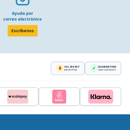
Ayuda por
correo electrónico
Escríbenos
SSL 256-BIT
GUARANTEED
🔒
✓
ENCRYPTED
SAFE CHECKOUT