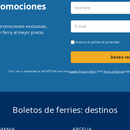
promociones
 promociones exclusivas,
 ferry al mejor precio.
Autorizo la
política de privacidad
Deseo rec
This site is protected by reCAPTCHA and the
and
app
Google Privacy Policy
Terms of Service
Boletos de ferries: destinos
MANIA
ARGELIA