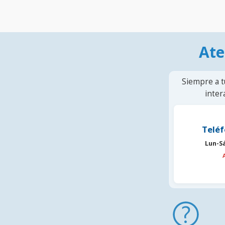
Ate
Siempre a t
inter
Teléf
Lun-S