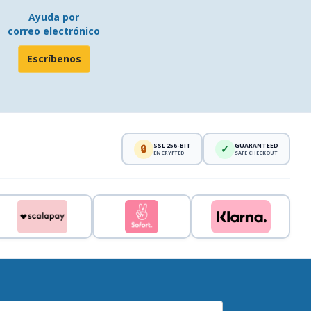
Ayuda por
correo electrónico
Escríbenos
SSL 256-BIT
GUARANTEED
🔒
✓
ENCRYPTED
SAFE CHECKOUT