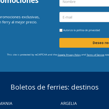
promociones
 promociones exclusivas,
 ferry al mejor precio.
Autorizo la
política de privacidad
Deseo rec
This site is protected by reCAPTCHA and the
and
app
Google Privacy Policy
Terms of Service
Boletos de ferries: destinos
MANIA
ARGELIA