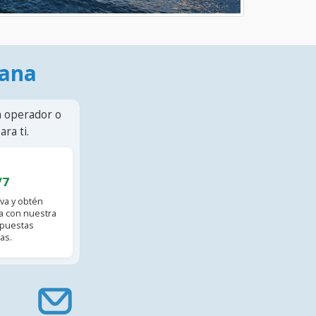
mana
n operador o
ra ti.
/7
va y obtén
 con nuestra
spuestas
as.