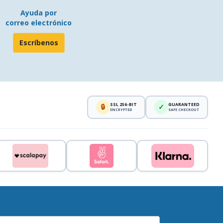
Ayuda por
correo electrónico
Escríbenos
SSL 256-BIT
GUARANTEED
🔒
✓
ENCRYPTED
SAFE CHECKOUT