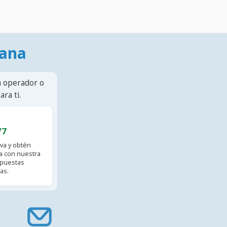
mana
n operador o
ra ti.
/7
va y obtén
 con nuestra
spuestas
as.