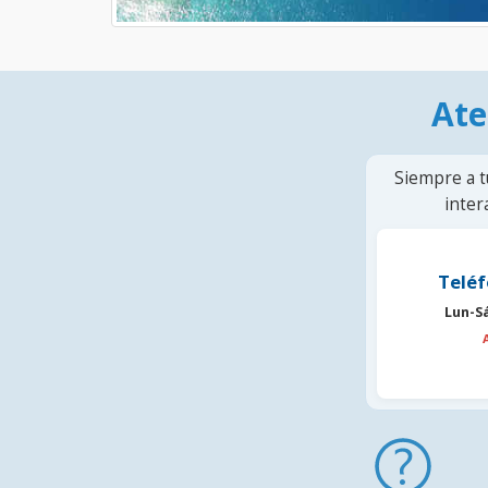
Ate
Siempre a t
inter
Teléf
Lun-S