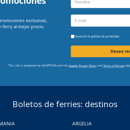
promociones
 promociones exclusivas,
 ferry al mejor precio.
Autorizo la
política de privacidad
Deseo rec
This site is protected by reCAPTCHA and the
and
app
Google Privacy Policy
Terms of Service
Boletos de ferries: destinos
MANIA
ARGELIA