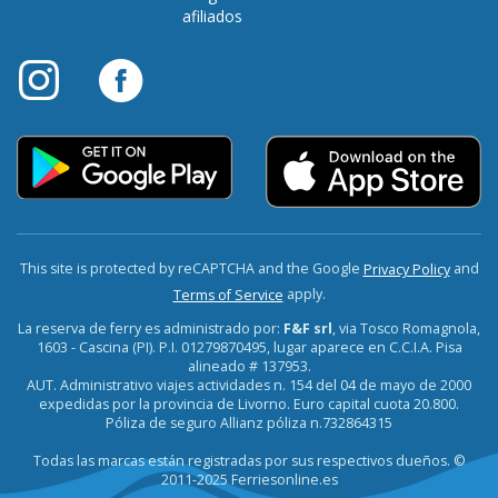
afiliados
This site is protected by reCAPTCHA and the Google
and
Privacy Policy
apply.
Terms of Service
La reserva de ferry es administrado por:
F&F srl
, via Tosco Romagnola,
1603 - Cascina (PI). P.I. 01279870495, lugar aparece en C.C.I.A. Pisa
alineado # 137953.
AUT. Administrativo viajes actividades n. 154 del 04 de mayo de 2000
expedidas por la provincia de Livorno. Euro capital cuota 20.800.
Póliza de seguro Allianz póliza n.732864315
Todas las marcas están registradas por sus respectivos dueños. ©
2011-2025 Ferriesonline.es