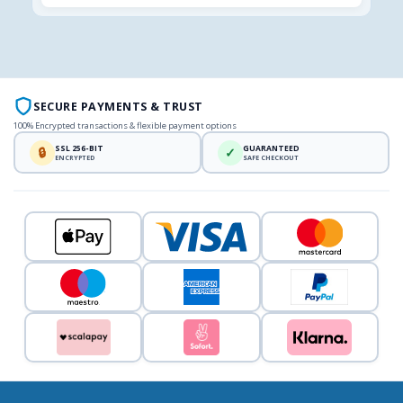
SECURE PAYMENTS & TRUST
100% Encrypted transactions & flexible payment options
SSL 256-BIT
GUARANTEED
🔒
✓
ENCRYPTED
SAFE CHECKOUT