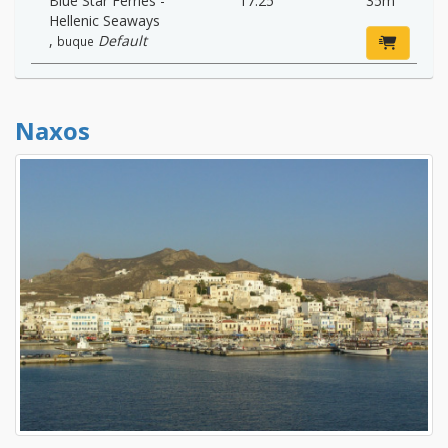
Blue Star Ferries -
17:25
35m
Hellenic Seaways
,
Default
buque
Naxos