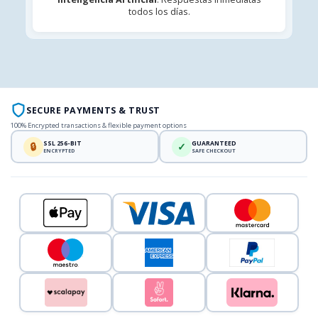
todos los días.
SECURE PAYMENTS & TRUST
100% Encrypted transactions & flexible payment options
SSL 256-BIT
GUARANTEED
🔒
✓
ENCRYPTED
SAFE CHECKOUT