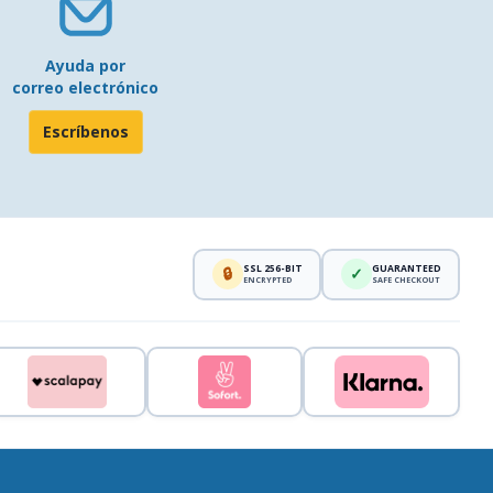
Ayuda por
correo electrónico
Escríbenos
SSL 256-BIT
GUARANTEED
🔒
✓
ENCRYPTED
SAFE CHECKOUT