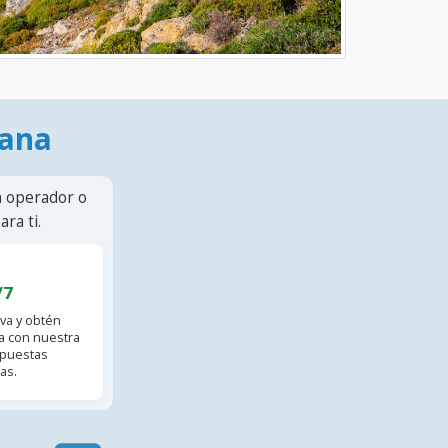
mana
n operador o
ra ti.
/7
va y obtén
 con nuestra
spuestas
as.