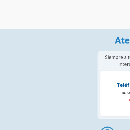
Ate
Siempre a t
inter
Teléf
Lun-S