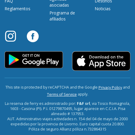
FAQ
Destinos
asociadas
Reglamentos
Noticias
Programa de
afiliados
This site is protected by reCAPTCHA and the Google
and
Privacy Policy
apply.
Terms of Service
La reserva de ferry es administrado por:
F&F srl
, via Tosco Romagnola,
1603 - Cascina (PI). P.I. 01279870495, lugar aparece en C.C.I.A. Pisa
alineado # 137953.
AUT. Administrativo viajes actividades n. 154 del 04 de mayo de 2000
expedidas por la provincia de Livorno. Euro capital cuota 20.800.
Póliza de seguro Allianz póliza n.732864315