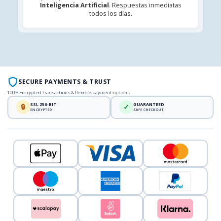
Inteligencia Artificial
. Respuestas inmediatas
todos los días.
SECURE PAYMENTS & TRUST
100% Encrypted transactions & flexible payment options
SSL 256-BIT
GUARANTEED
🔒
✓
ENCRYPTED
SAFE CHECKOUT