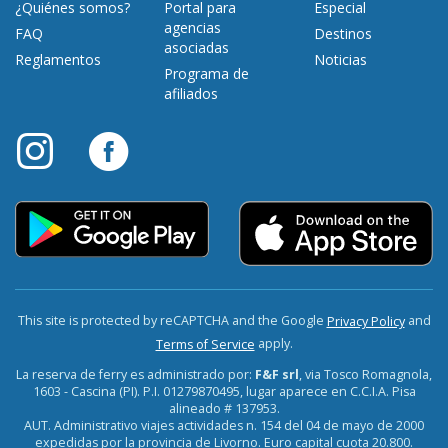
¿Quiénes somos?
Portal para
Especial
agencias
FAQ
Destinos
asociadas
Reglamentos
Noticias
Programa de
afiliados
This site is protected by reCAPTCHA and the Google
and
Privacy Policy
apply.
Terms of Service
La reserva de ferry es administrado por:
F&F srl
, via Tosco Romagnola,
1603 - Cascina (PI). P.I. 01279870495, lugar aparece en C.C.I.A. Pisa
alineado # 137953.
AUT. Administrativo viajes actividades n. 154 del 04 de mayo de 2000
expedidas por la provincia de Livorno. Euro capital cuota 20.800.