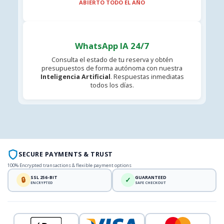
ABIERTO TODO EL AÑO
WhatsApp IA 24/7
Consulta el estado de tu reserva y obtén
presupuestos de forma autónoma con nuestra
Inteligencia Artificial
. Respuestas inmediatas
todos los días.
SECURE PAYMENTS & TRUST
100% Encrypted transactions & flexible payment options
SSL 256-BIT
GUARANTEED
🔒
✓
ENCRYPTED
SAFE CHECKOUT