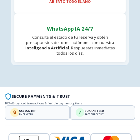
ABIERTO TODO EL AÑO
WhatsApp IA 24/7
Consulta el estado de tu reserva y obtén
presupuestos de forma autónoma con nuestra
Inteligencia Artificial
. Respuestas inmediatas
todos los días.
SECURE PAYMENTS & TRUST
100% Encrypted transactions & flexible payment options
SSL 256-BIT
GUARANTEED
🔒
✓
ENCRYPTED
SAFE CHECKOUT