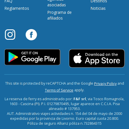
FAQ
Destinos
asociadas
Reglamentos
Noticias
Programa de
afiliados
This site is protected by reCAPTCHA and the Google
and
Privacy Policy
apply.
Terms of Service
La reserva de ferry es administrado por:
F&F srl
, via Tosco Romagnola,
1603 - Cascina (PI). P.I. 01279870495, lugar aparece en C.C.I.A. Pisa
alineado # 137953.
AUT. Administrativo viajes actividades n. 154 del 04 de mayo de 2000
expedidas por la provincia de Livorno. Euro capital cuota 20.800.
Póliza de seguro Allianz póliza n.732864315