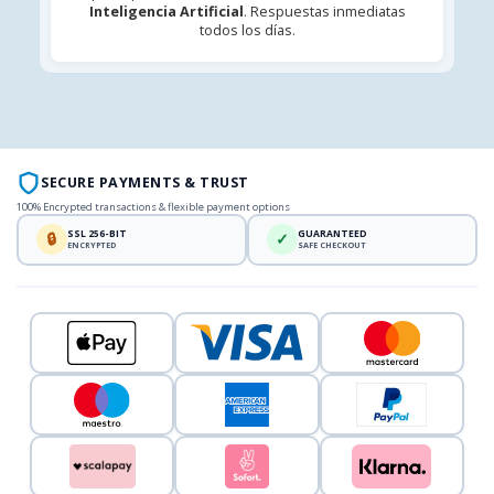
Inteligencia Artificial
. Respuestas inmediatas
todos los días.
SECURE PAYMENTS & TRUST
100% Encrypted transactions & flexible payment options
SSL 256-BIT
GUARANTEED
🔒
✓
ENCRYPTED
SAFE CHECKOUT