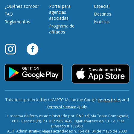
¿Quiénes somos?
Portal para
Especial
agencias
FAQ
Destinos
asociadas
Reglamentos
Noticias
Programa de
afiliados
This site is protected by reCAPTCHA and the Google
and
Privacy Policy
apply.
Terms of Service
La reserva de ferry es administrado por:
F&F srl
, via Tosco Romagnola,
1603 - Cascina (PI). P.I. 01279870495, lugar aparece en C.C.I.A. Pisa
alineado # 137953.
AUT. Administrativo viajes actividades n. 154 del 04 de mayo de 2000