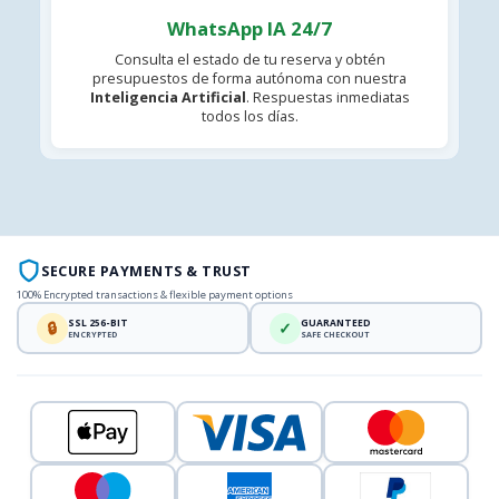
WhatsApp IA 24/7
Consulta el estado de tu reserva y obtén
presupuestos de forma autónoma con nuestra
Inteligencia Artificial
. Respuestas inmediatas
todos los días.
SECURE PAYMENTS & TRUST
100% Encrypted transactions & flexible payment options
SSL 256-BIT
GUARANTEED
🔒
✓
ENCRYPTED
SAFE CHECKOUT