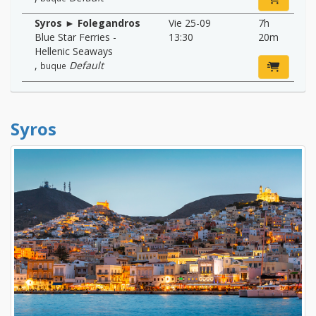
Syros ► Folegandros
Vie 25-09
7h
Blue Star Ferries -
13:30
20m
Hellenic Seaways
,
Default
buque
Syros