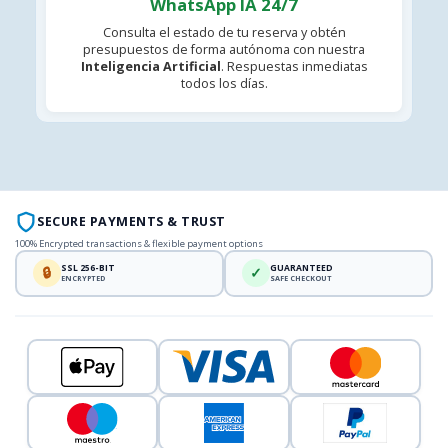
WhatsApp IA 24/7
Consulta el estado de tu reserva y obtén
presupuestos de forma autónoma con nuestra
Inteligencia Artificial
. Respuestas inmediatas
todos los días.
SECURE PAYMENTS & TRUST
100% Encrypted transactions & flexible payment options
SSL 256-BIT
GUARANTEED
🔒
✓
ENCRYPTED
SAFE CHECKOUT