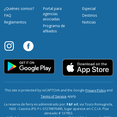
¿Quiénes somos?
Portal para
Especial
agencias
FAQ
Destinos
asociadas
Reglamentos
Noticias
Programa de
afiliados
This site is protected by reCAPTCHA and the Google
and
Privacy Policy
apply.
Terms of Service
La reserva de ferry es administrado por:
F&F srl
, via Tosco Romagnola,
1603 - Cascina (PI). P.I. 01279870495, lugar aparece en C.C.I.A. Pisa
alineado # 137953.