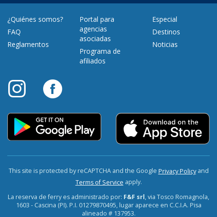
¿Quiénes somos?
Portal para
Especial
agencias
FAQ
Destinos
asociadas
Reglamentos
Noticias
Programa de
afiliados
This site is protected by reCAPTCHA and the Google
and
Privacy Policy
apply.
Terms of Service
La reserva de ferry es administrado por:
F&F srl
, via Tosco Romagnola,
1603 - Cascina (PI). P.I. 01279870495, lugar aparece en C.C.I.A. Pisa
alineado # 137953.