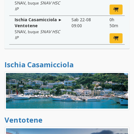
SNAV
,
SNAV HSC
buque
IP
Ischia Casamicciola ►
Sab 22-08
0h
Ventotene
09:00
50m
SNAV
,
SNAV HSC
buque
IP
Ischia Casamicciola
Ventotene