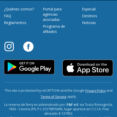
¿Quiénes somos?
Portal para
Especial
agencias
FAQ
Destinos
asociadas
Reglamentos
Noticias
Programa de
afiliados
This site is protected by reCAPTCHA and the Google
and
Privacy Policy
apply.
Terms of Service
La reserva de ferry es administrado por:
F&F srl
, via Tosco Romagnola,
1603 - Cascina (PI). P.I. 01279870495, lugar aparece en C.C.I.A. Pisa
alineado # 137953.