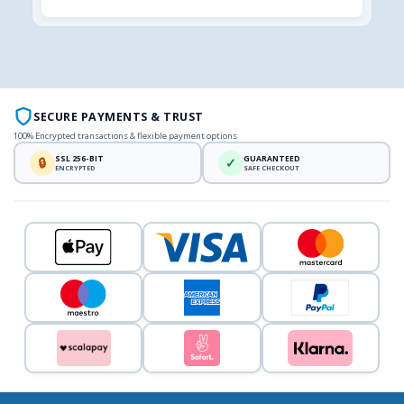
SECURE PAYMENTS & TRUST
100% Encrypted transactions & flexible payment options
SSL 256-BIT
GUARANTEED
🔒
✓
ENCRYPTED
SAFE CHECKOUT