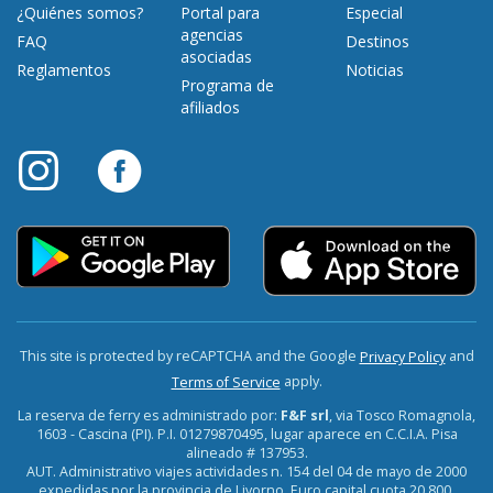
¿Quiénes somos?
Portal para
Especial
agencias
FAQ
Destinos
asociadas
Reglamentos
Noticias
Programa de
afiliados
This site is protected by reCAPTCHA and the Google
and
Privacy Policy
apply.
Terms of Service
La reserva de ferry es administrado por:
F&F srl
, via Tosco Romagnola,
1603 - Cascina (PI). P.I. 01279870495, lugar aparece en C.C.I.A. Pisa
alineado # 137953.
AUT. Administrativo viajes actividades n. 154 del 04 de mayo de 2000
expedidas por la provincia de Livorno. Euro capital cuota 20.800.