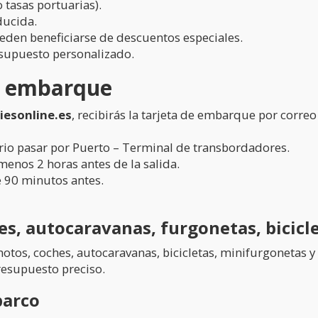
o tasas portuarias).
educida.
ueden beneficiarse de descuentos especiales.
resupuesto personalizado.
de embarque
riesonline.es
, recibirás la tarjeta de embarque por corre
esario pasar por Puerto – Terminal de transbordadores.
 menos 2 horas antes de la salida.
e 90 minutos antes.
s, autocaravanas, furgonetas, bicicl
tos, coches, autocaravanas, bicicletas, minifurgonetas 
esupuesto preciso.
barco