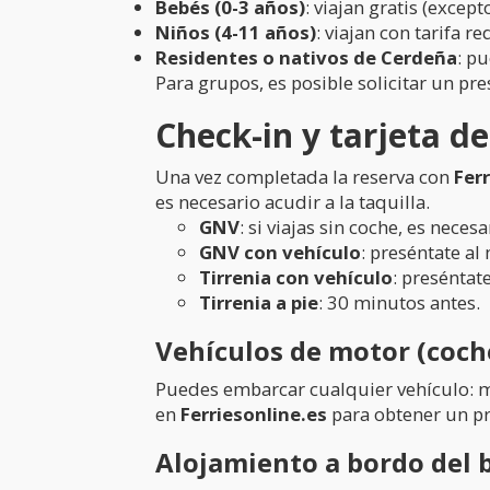
Bebés (0-3 años)
: viajan gratis (except
Niños (4-11 años)
: viajan con tarifa r
Residentes o nativos de Cerdeña
: p
Para grupos, es posible solicitar un p
Check-in y tarjeta 
Una vez completada la reserva con
Fer
es necesario acudir a la taquilla.
GNV
: si viajas sin coche, es nec
GNV con vehículo
: preséntate al
Tirrenia con vehículo
: preséntat
Tirrenia a pie
: 30 minutos antes.
Vehículos de motor (coche
Puedes embarcar cualquier vehículo: mo
en
Ferriesonline.es
para obtener un pr
Alojamiento a bordo del 