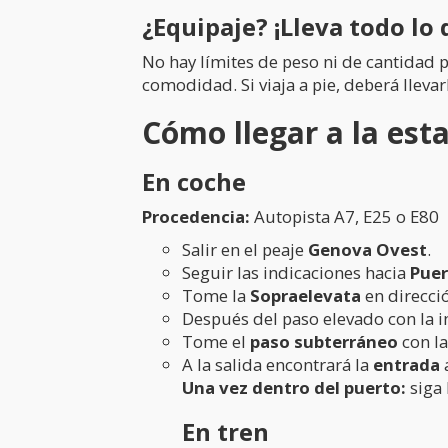
¿Equipaje? ¡Lleva todo lo 
No hay límites de peso ni de cantidad 
comodidad. Si viaja a pie, deberá lleva
Cómo llegar a la es
En coche
Procedencia:
Autopista A7, E25 o E80
Salir en el peaje
Genova Ovest
.
Seguir las indicaciones hacia
Puer
Tome la
Sopraelevata
en direcci
Después del paso elevado con la 
Tome el
paso subterráneo
con la
A la salida encontrará la
entrada
a
Una vez dentro del puerto:
siga 
En tren