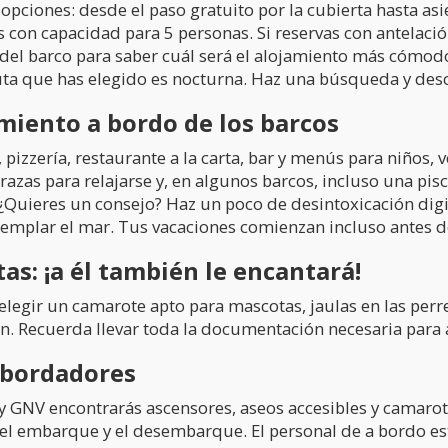
 opciones: desde el paso gratuito por la cubierta hasta 
res con capacidad para 5 personas. Si reservas con antelac
a del barco para saber cuál será el alojamiento más cómod
ruta que has elegido es nocturna. Haz una búsqueda y des
miento a bordo de los barcos
izzería, restaurante a la carta, bar y menús para niños, v
rrazas para relajarse y, en algunos barcos, incluso una pis
. ¿Quieres un consejo? Haz un poco de desintoxicación digi
emplar el mar. Tus vacaciones comienzan incluso antes de
as: ¡a él también le encantará!
legir un camarote apto para mascotas, jaulas en las perrer
n. Recuerda llevar toda la documentación necesaria para 
nsbordadores
 y GNV encontrarás ascensores, aseos accesibles y camarote
r el embarque y el desembarque. El personal de a bordo e