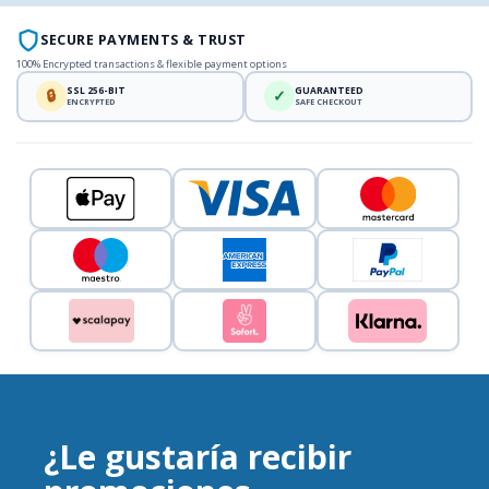
SECURE PAYMENTS & TRUST
100% Encrypted transactions & flexible payment options
SSL 256-BIT
GUARANTEED
🔒
✓
ENCRYPTED
SAFE CHECKOUT
¿Le gustaría recibir