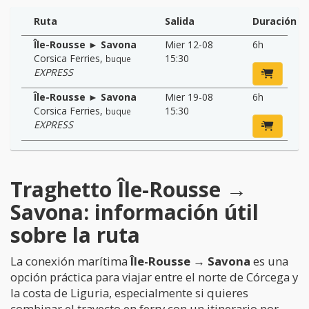
Ruta
Salida
Duración
Île-Rousse ► Savona
Mier 12-08
6h
Corsica Ferries
,
15:30
buque
EXPRESS
Île-Rousse ► Savona
Mier 19-08
6h
Corsica Ferries
,
15:30
buque
EXPRESS
Traghetto Île-Rousse →
Savona: información útil
sobre la ruta
La conexión marítima
Île-Rousse → Savona
es una
opción práctica para viajar entre el norte de Córcega y
la costa de Liguria, especialmente si quieres
combinar el trayecto en ferry con un itinerario por