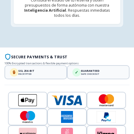
Consulta el estado de tu reserva y obtén
presupuestos de forma autónoma con nuestra
Inteligencia Artificial
. Respuestas inmediatas
todos los días.
SECURE PAYMENTS & TRUST
100% Encrypted transactions & flexible payment options
SSL 256-BIT
GUARANTEED
🔒
✓
ENCRYPTED
SAFE CHECKOUT