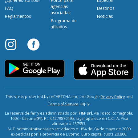
¿Quiénes somos?
Portal para
Especial
agencias
FAQ
Destinos
asociadas
Reglamentos
Noticias
Programa de
afiliados
This site is protected by reCAPTCHA and the Google
and
Privacy Policy
apply.
Terms of Service
La reserva de ferry es administrado por:
F&F srl
, via Tosco Romagnola,
1603 - Cascina (PI). P.I. 01279870495, lugar aparece en C.C.I.A. Pisa
alineado # 137953.
AUT. Administrativo viajes actividades n. 154 del 04 de mayo de 2000
expedidas por la provincia de Livorno. Euro capital cuota 20.800.