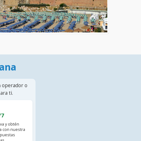
mana
n operador o
ra ti.
/7
va y obtén
 con nuestra
spuestas
as.