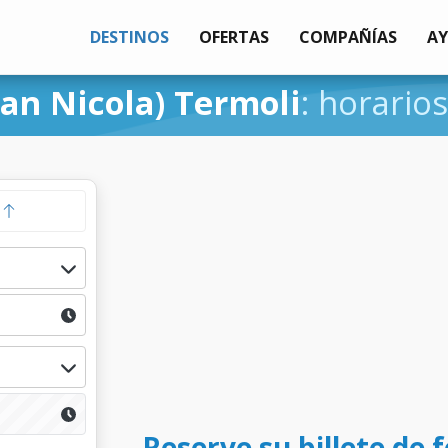
DESTINOS
OFERTAS
COMPAÑÍAS
A
San Nicola) Termoli
: horarios
a
Reserve su billete de 