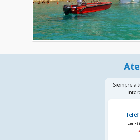
Ate
Siempre a t
inter
Teléf
Lun-S