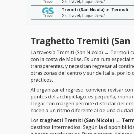
Gs Travel
,
Zenit
buque
Tremiti (San Nicola) ► Termoli
Gs Travel
,
Zenit
buque
Traghetto Tremiti (San N
La travesía Tremiti (San Nicola) → Termoli co
con la costa de Molise. Es una ruta especial
transparentes, y necesitan regresar al conti
otras zonas del centro y sur de Italia, por 
prácticos.
Al organizar el regreso, conviene revisar co
puntos del archipiélago: es pequeña, monume
Llegar con margen permite disfrutar del emb
hacen a un ritmo diferente al de una ciudad 
Los
traghetti Tremiti (San Nicola) → Term
destinos intermedios. Según la disponibilida
a bordo puede variar. Para algunos viajeros, 