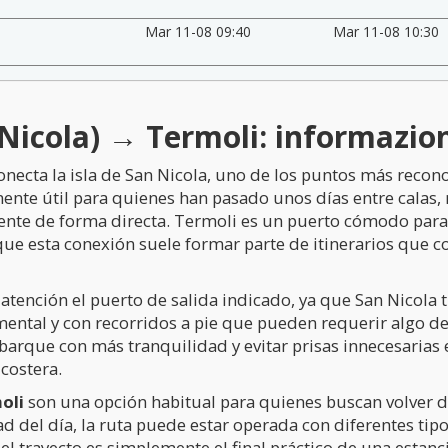
Mar 11-08 09:40
Mar 11-08 10:30
icola) → Termoli: informazioni 
necta la isla de San Nicola, uno de los puntos más reconoc
mente útil para quienes han pasado unos días entre calas, 
nente de forma directa. Termoli es un puerto cómodo para c
lo que esta conexión suele formar parte de itinerarios qu
n atención el puerto de salida indicado, ya que San Nicola
ntal y con recorridos a pie que pueden requerir algo de t
arque con más tranquilidad y evitar prisas innecesarias 
costera.
oli
son una opción habitual para quienes buscan volver de
d del día, la ruta puede estar operada con diferentes tip
el trayecto es simplemente el final práctico de una estancia