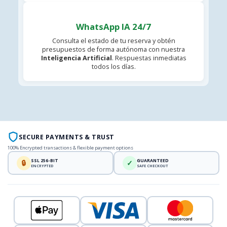
WhatsApp IA 24/7
Consulta el estado de tu reserva y obtén
presupuestos de forma autónoma con nuestra
Inteligencia Artificial
. Respuestas inmediatas
todos los días.
SECURE PAYMENTS & TRUST
100% Encrypted transactions & flexible payment options
SSL 256-BIT
GUARANTEED
🔒
✓
ENCRYPTED
SAFE CHECKOUT