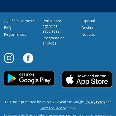
¿Quiénes somos?
Portal para
Especial
agencias
FAQ
Destinos
asociadas
Reglamentos
Noticias
Programa de
afiliados
This site is protected by reCAPTCHA and the Google
and
Privacy Policy
apply.
Terms of Service
La reserva de ferry es administrado por:
F&F srl
, via Tosco Romagnola,