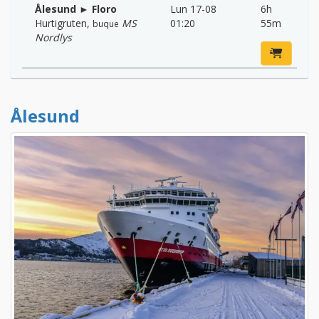
Ålesund ► Floro
Lun 17-08
6h
Hurtigruten
,
MS
01:20
55m
buque
Nordlys
Ålesund