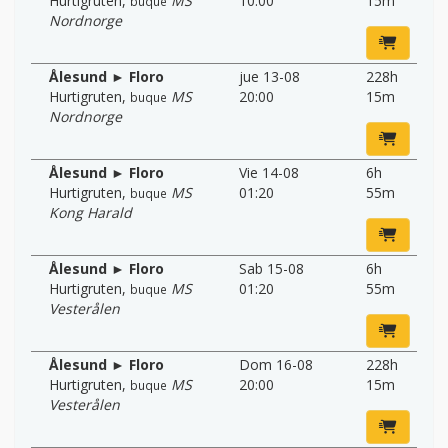
Hurtigruten
,
MS
10:00
15m
buque
Nordnorge
Ålesund ► Floro
jue 13-08
228h
Hurtigruten
,
MS
20:00
15m
buque
Nordnorge
Ålesund ► Floro
Vie 14-08
6h
Hurtigruten
,
MS
01:20
55m
buque
Kong Harald
Ålesund ► Floro
Sab 15-08
6h
Hurtigruten
,
MS
01:20
55m
buque
Vesterålen
Ålesund ► Floro
Dom 16-08
228h
Hurtigruten
,
MS
20:00
15m
buque
Vesterålen