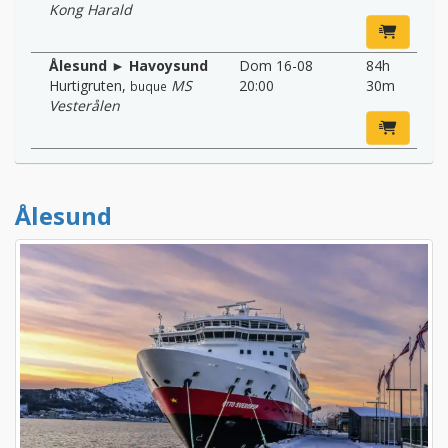
Kong Harald
Ålesund ► Havoysund
Dom 16-08
84h
Hurtigruten
,
MS
20:00
30m
buque
Vesterålen
Ålesund