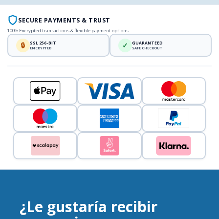
SECURE PAYMENTS & TRUST
100% Encrypted transactions & flexible payment options
SSL 256-BIT
GUARANTEED
🔒
✓
ENCRYPTED
SAFE CHECKOUT
¿Le gustaría recibir