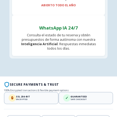
ABIERTO TODO EL AÑO
WhatsApp IA 24/7
Consulta el estado de tu reserva y obtén
presupuestos de forma autónoma con nuestra
Inteligencia Artificial
. Respuestas inmediatas
todos los días.
SECURE PAYMENTS & TRUST
100% Encrypted transactions & flexible payment options
SSL 256-BIT
GUARANTEED
🔒
✓
ENCRYPTED
SAFE CHECKOUT