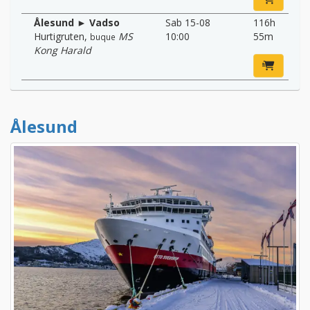
Ålesund ► Vadso
Sab 15-08
116h
Hurtigruten
,
MS
10:00
55m
buque
Kong Harald
Ålesund