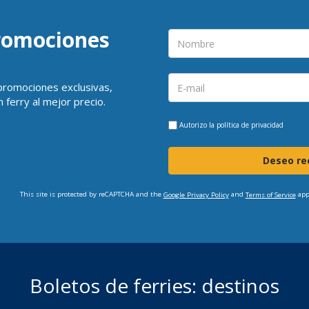
promociones
 promociones exclusivas,
 ferry al mejor precio.
Autorizo la
política de privacidad
Deseo rec
This site is protected by reCAPTCHA and the
and
app
Google Privacy Policy
Terms of Service
Boletos de ferries: destinos