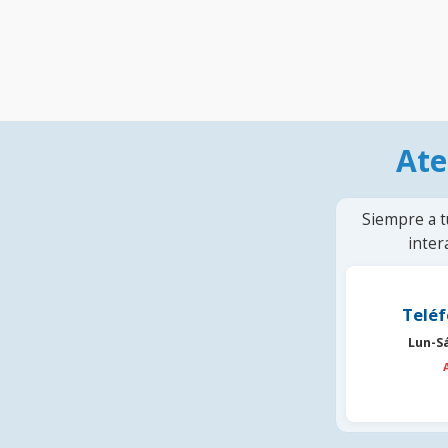
Ate
Siempre a t
inter
Teléf
Lun-S