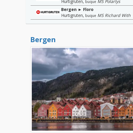
Hurtigruten
,
MS Polarlys
buque
Bergen ► Floro
Hurtigruten
,
MS Richard With
buque
Bergen