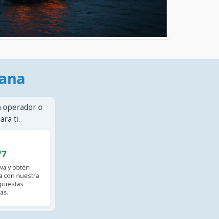
mana
n operador o
ra ti.
/7
va y obtén
 con nuestra
spuestas
as.