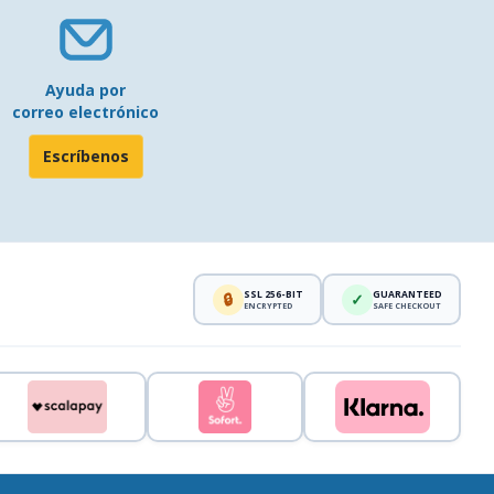
Ayuda por
correo electrónico
Escríbenos
SSL 256-BIT
GUARANTEED
🔒
✓
ENCRYPTED
SAFE CHECKOUT