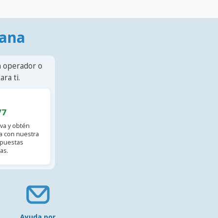
mana
n operador o
ra ti.
/7
va y obtén
 con nuestra
spuestas
as.
Ayuda por