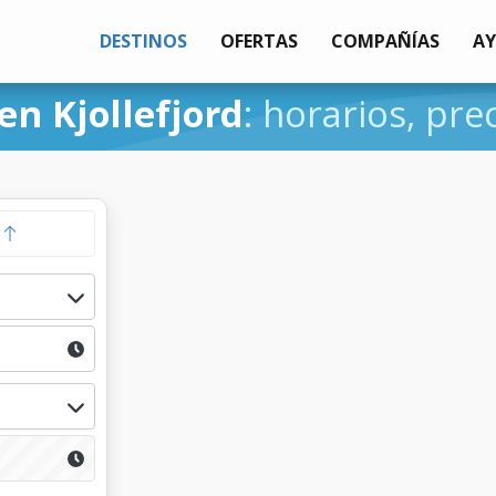
DESTINOS
OFERTAS
COMPAÑÍAS
A
en Kjollefjord
: horarios, pre
a