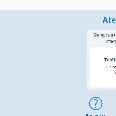
Ate
Siempre a t
inter
Teléf
Lun-S
Preguntas