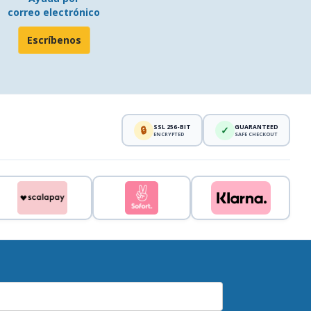
correo electrónico
Escríbenos
SSL 256-BIT
GUARANTEED
🔒
✓
ENCRYPTED
SAFE CHECKOUT