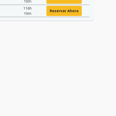
10m
116h
Reservar Ahora
10m