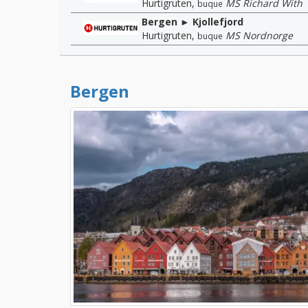
Hurtigruten
,
MS Richard With
buque
Bergen ► Kjollefjord
Hurtigruten
,
MS Nordnorge
buque
Bergen