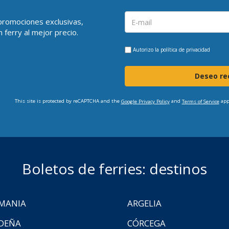
 promociones exclusivas,
 ferry al mejor precio.
Autorizo la
política de privacidad
Deseo rec
This site is protected by reCAPTCHA and the
and
app
Google Privacy Policy
Terms of Service
Boletos de ferries: destinos
MANIA
ARGELIA
DEÑA
CÓRCEGA