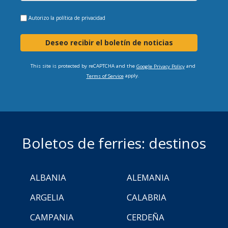
Autorizo la
política de privacidad
Deseo recibir el boletín de noticias
This site is protected by reCAPTCHA and the
and
Google Privacy Policy
apply.
Terms of Service
Boletos de ferries: destinos
ALBANIA
ALEMANIA
ARGELIA
CALABRIA
CAMPANIA
CERDEÑA