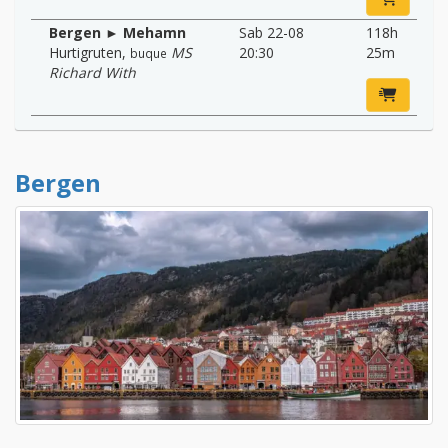
Bergen ► Mehamn
Sab 22-08
118h
Hurtigruten
,
MS
20:30
25m
buque
Richard With
Bergen