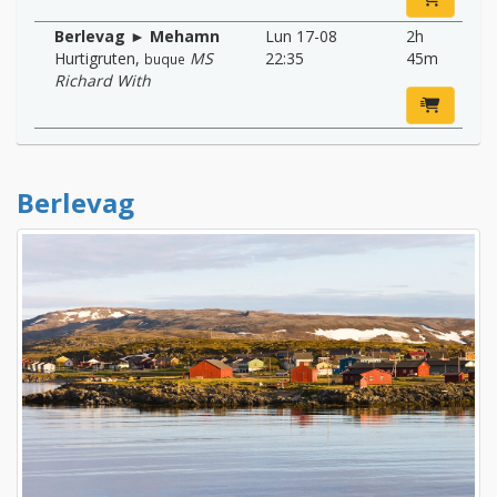
Berlevag ► Mehamn
Lun 17-08
2h
Hurtigruten
,
MS
22:35
45m
buque
Richard With
Berlevag