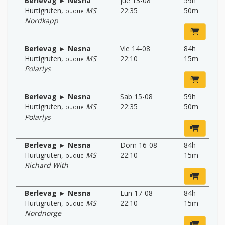
Berlevag ► Nesna
jue 13-08
59h
Hurtigruten
,
MS
22:35
50m
buque
Nordkapp
Berlevag ► Nesna
Vie 14-08
84h
Hurtigruten
,
MS
22:10
15m
buque
Polarlys
Berlevag ► Nesna
Sab 15-08
59h
Hurtigruten
,
MS
22:35
50m
buque
Polarlys
Berlevag ► Nesna
Dom 16-08
84h
Hurtigruten
,
MS
22:10
15m
buque
Richard With
Berlevag ► Nesna
Lun 17-08
84h
Hurtigruten
,
MS
22:10
15m
buque
Nordnorge