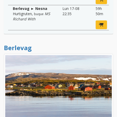
Berlevag ► Nesna
Lun 17-08
59h
Hurtigruten
,
MS
22:35
50m
buque
Richard With
Berlevag