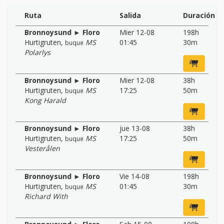
Ruta
Salida
Duración
Bronnoysund ► Floro
Mier 12-08
198h
Hurtigruten
,
MS
01:45
30m
buque
Polarlys
Bronnoysund ► Floro
Mier 12-08
38h
Hurtigruten
,
MS
17:25
50m
buque
Kong Harald
Bronnoysund ► Floro
jue 13-08
38h
Hurtigruten
,
MS
17:25
50m
buque
Vesterålen
Bronnoysund ► Floro
Vie 14-08
198h
Hurtigruten
,
MS
01:45
30m
buque
Richard With