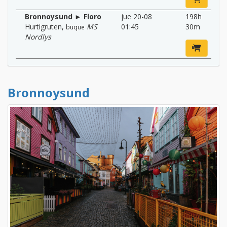
Bronnoysund ► Floro
jue 20-08
198h
Hurtigruten
,
MS
01:45
30m
buque
Nordlys
Bronnoysund