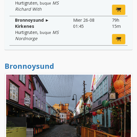
Hurtigruten
,
MS
buque
Richard With
Bronnoysund ►
Mier 26-08
79h
Kirkenes
01:45
15m
Hurtigruten
,
MS
buque
Nordnorge
Bronnoysund