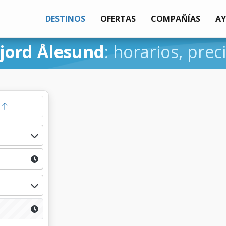
DESTINOS
OFERTAS
COMPAÑÍAS
A
fjord Ålesund
: horarios, prec
a