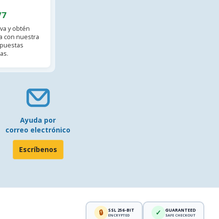
/7
va y obtén
 con nuestra
spuestas
as.
Ayuda por
correo electrónico
Escríbenos
SSL 256-BIT
GUARANTEED
🔒
✓
ENCRYPTED
SAFE CHECKOUT