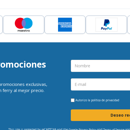
promociones
 promociones exclusivas,
 ferry al mejor precio.
Autorizo la
política de privacidad
Deseo rec
This site is protected by reCAPTCHA and the
and
app
Google Privacy Policy
Terms of Service