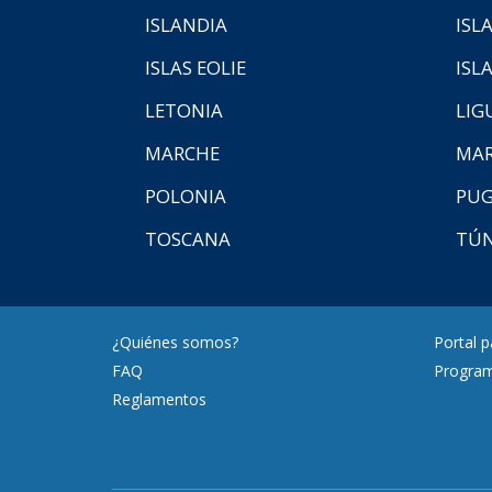
ISLANDIA
ISL
ISLAS EOLIE
ISL
LETONIA
LIG
MARCHE
MAR
POLONIA
PUG
TOSCANA
TÚ
¿Quiénes somos?
Portal 
FAQ
Program
Reglamentos