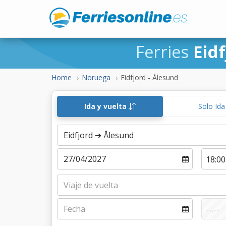
Ferries
Eid
Home
Noruega
Eidfjord - Ålesund
Ida y vuelta
Solo Id