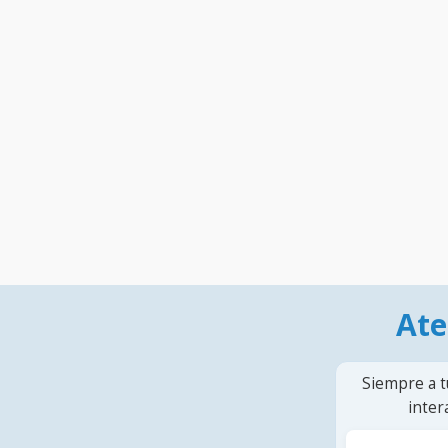
Ate
Siempre a t
inter