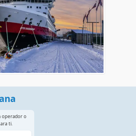
mana
n operador o
ra ti.