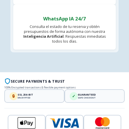
WhatsApp IA 24/7
Consulta el estado de tu reserva y obtén
presupuestos de forma autónoma con nuestra
Inteligencia Artificial
. Respuestas inmediatas
todos los días.
SECURE PAYMENTS & TRUST
100% Encrypted transactions & flexible payment options
SSL 256-BIT
GUARANTEED
🔒
✓
ENCRYPTED
SAFE CHECKOUT