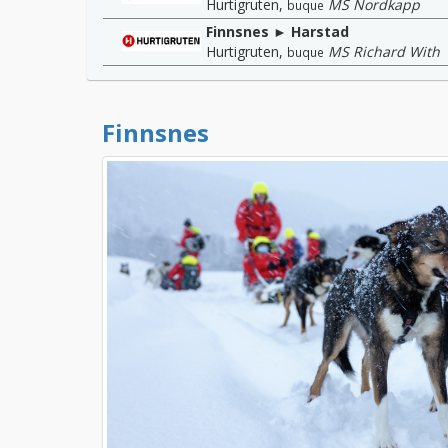
Hurtigruten
,
MS Nordkapp
buque
Finnsnes ► Harstad
Hurtigruten
,
MS Richard With
buque
Finnsnes