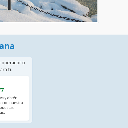
mana
n operador o
ra ti.
/7
va y obtén
 con nuestra
spuestas
as.