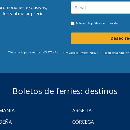
 promociones exclusivas,
 ferry al mejor precio.
Autorizo la
política de privacidad
Deseo rec
This site is protected by reCAPTCHA and the
and
app
Google Privacy Policy
Terms of Service
Boletos de ferries: destinos
MANIA
ARGELIA
DEÑA
CÓRCEGA