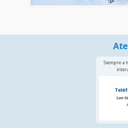
Ate
Siempre a t
inter
Teléf
Lun-S