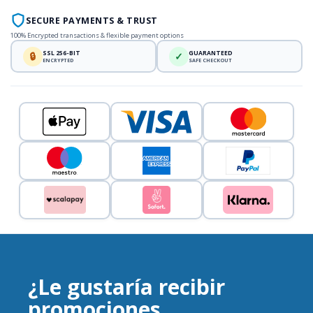
SECURE PAYMENTS & TRUST
100% Encrypted transactions & flexible payment options
SSL 256-BIT
GUARANTEED
🔒
✓
ENCRYPTED
SAFE CHECKOUT
¿Le gustaría recibir
promociones