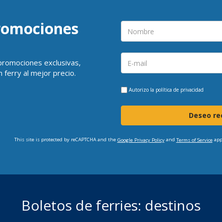
promociones
 promociones exclusivas,
 ferry al mejor precio.
Autorizo la
política de privacidad
Deseo rec
This site is protected by reCAPTCHA and the
and
app
Google Privacy Policy
Terms of Service
Boletos de ferries: destinos