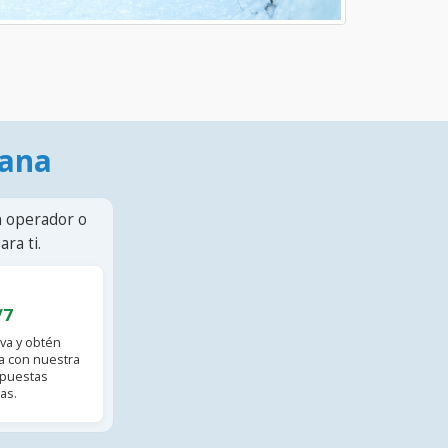
mana
n operador o
ra ti.
/7
va y obtén
 con nuestra
spuestas
as.