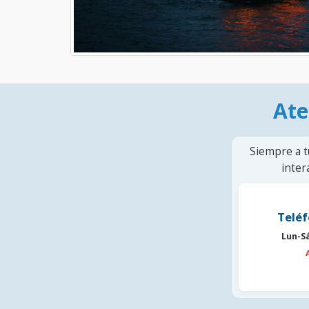
Ate
Siempre a t
inter
Teléf
Lun-S