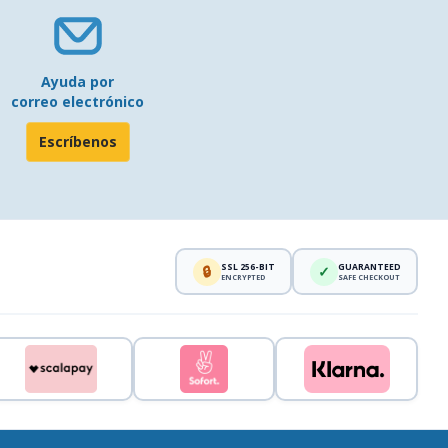
Ayuda por
correo electrónico
Escríbenos
SSL 256-BIT
GUARANTEED
🔒
✓
ENCRYPTED
SAFE CHECKOUT