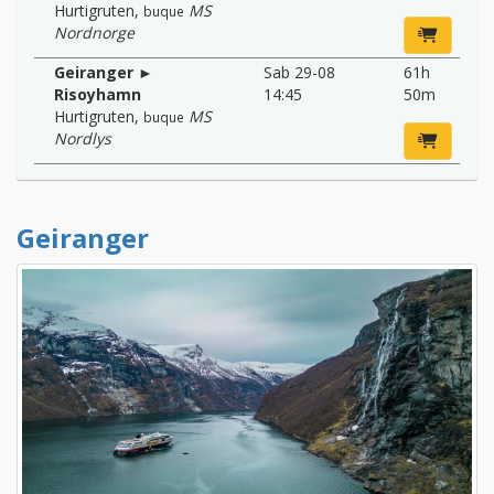
Hurtigruten
,
MS
buque
Nordnorge
Geiranger ►
Sab 29-08
61h
Risoyhamn
14:45
50m
Hurtigruten
,
MS
buque
Nordlys
Geiranger