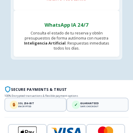
WhatsApp IA 24/7
Consulta el estado de tu reserva y obtén
presupuestos de forma autónoma con nuestra
Inteligencia Artificial
. Respuestas inmediatas
todos los días.
SECURE PAYMENTS & TRUST
100% Encrypted transactions & flexible payment options
SSL 256-BIT
GUARANTEED
🔒
✓
ENCRYPTED
SAFE CHECKOUT