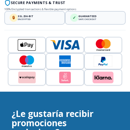
SECURE PAYMENTS & TRUST
100% Encrypted transactions & flexible payment options
SSL 256-BIT
GUARANTEED
🔒
✓
ENCRYPTED
SAFE CHECKOUT
¿Le gustaría recibir
promociones