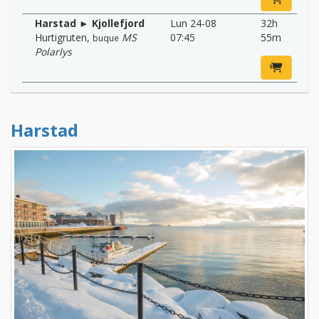
Harstad ► Kjollefjord
Lun 24-08
32h
Hurtigruten
,
MS
07:45
55m
buque
Polarlys
Harstad