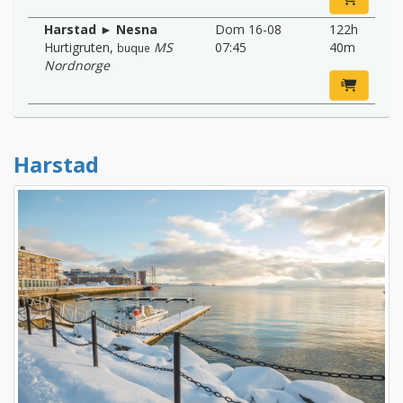
Harstad ► Nesna
Dom 16-08
122h
Hurtigruten
,
MS
07:45
40m
buque
Nordnorge
Harstad