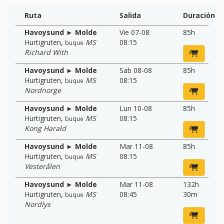
Ruta
Salida
Duración
Havoysund ► Molde
Vie 07-08
85h
Hurtigruten
,
MS
08:15
buque
Richard With
Havoysund ► Molde
Sab 08-08
85h
Hurtigruten
,
MS
08:15
buque
Nordnorge
Havoysund ► Molde
Lun 10-08
85h
Hurtigruten
,
MS
08:15
buque
Kong Harald
Havoysund ► Molde
Mar 11-08
85h
Hurtigruten
,
MS
08:15
buque
Vesterålen
Havoysund ► Molde
Mar 11-08
132h
Hurtigruten
,
MS
08:45
30m
buque
Nordlys