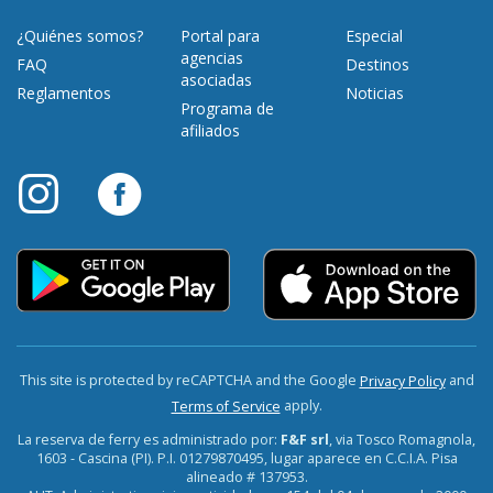
¿Quiénes somos?
Portal para
Especial
agencias
FAQ
Destinos
asociadas
Reglamentos
Noticias
Programa de
afiliados
This site is protected by reCAPTCHA and the Google
and
Privacy Policy
apply.
Terms of Service
La reserva de ferry es administrado por:
F&F srl
, via Tosco Romagnola,
1603 - Cascina (PI). P.I. 01279870495, lugar aparece en C.C.I.A. Pisa
alineado # 137953.