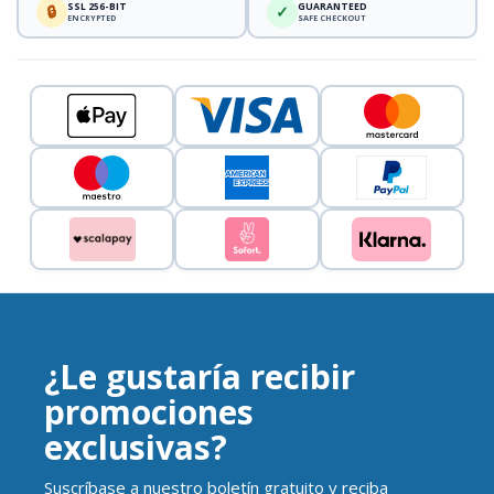
SSL 256-BIT
GUARANTEED
🔒
✓
ENCRYPTED
SAFE CHECKOUT
¿Le gustaría recibir
promociones
exclusivas?
Suscríbase a nuestro boletín gratuito y reciba