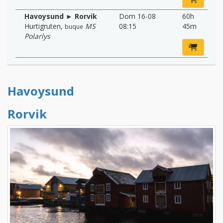
Havoysund ► Rorvik
Dom 16-08
60h
Hurtigruten
,
MS
08:15
45m
buque
Polarlys
Havoysund
Rorvik