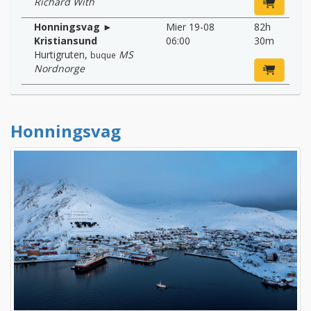
Richard With
Honningsvag ►
Mier 19-08
82h
Kristiansund
06:00
30m
Hurtigruten
,
MS
buque
Nordnorge
Honningsvag