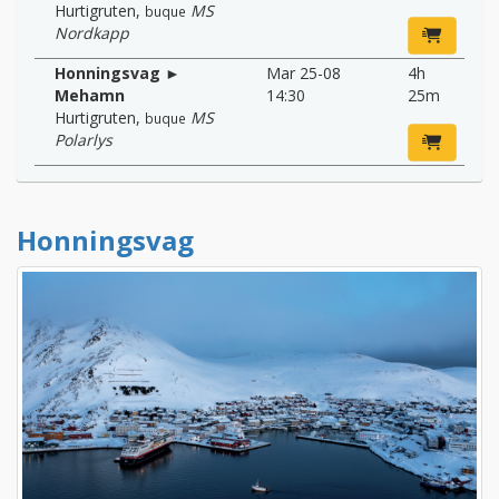
Hurtigruten
,
MS
buque
Nordkapp
Honningsvag ►
Mar 25-08
4h
Mehamn
14:30
25m
Hurtigruten
,
MS
buque
Polarlys
Honningsvag