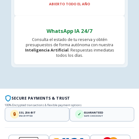
ABIERTO TODO EL AÑO
WhatsApp IA 24/7
Consulta el estado de tu reserva y obtén
presupuestos de forma autónoma con nuestra
Inteligencia Artificial
. Respuestas inmediatas
todos los días.
SECURE PAYMENTS & TRUST
100% Encrypted transactions & flexible payment options
SSL 256-BIT
GUARANTEED
🔒
✓
ENCRYPTED
SAFE CHECKOUT