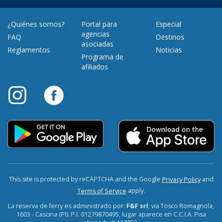
¿Quiénes somos?
Portal para
Especial
agencias
FAQ
Destinos
asociadas
Reglamentos
Noticias
Programa de
afiliados
This site is protected by reCAPTCHA and the Google
and
Privacy Policy
apply.
Terms of Service
La reserva de ferry es administrado por:
F&F srl
, via Tosco Romagnola,
1603 - Cascina (PI). P.I. 01279870495, lugar aparece en C.C.I.A. Pisa