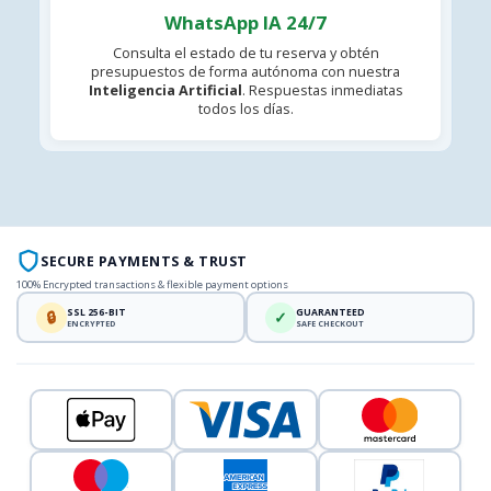
WhatsApp IA 24/7
Consulta el estado de tu reserva y obtén
presupuestos de forma autónoma con nuestra
Inteligencia Artificial
. Respuestas inmediatas
todos los días.
SECURE PAYMENTS & TRUST
100% Encrypted transactions & flexible payment options
SSL 256-BIT
GUARANTEED
🔒
✓
ENCRYPTED
SAFE CHECKOUT