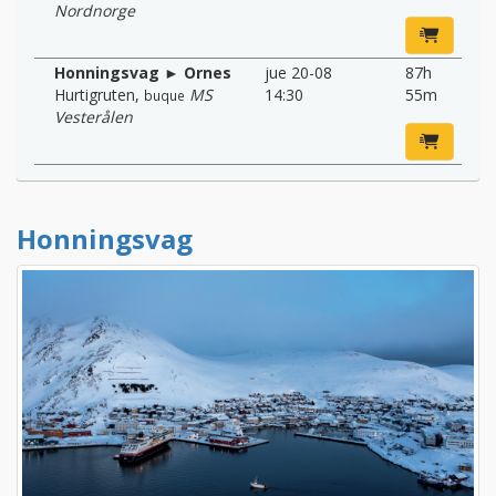
Nordnorge
Honningsvag ► Ornes
jue 20-08
87h
Hurtigruten
,
MS
14:30
55m
buque
Vesterålen
Honningsvag