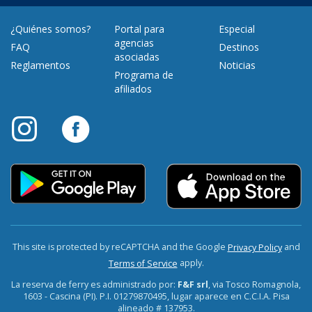
¿Quiénes somos?
Portal para
Especial
agencias
FAQ
Destinos
asociadas
Reglamentos
Noticias
Programa de
afiliados
This site is protected by reCAPTCHA and the Google
and
Privacy Policy
apply.
Terms of Service
La reserva de ferry es administrado por:
F&F srl
, via Tosco Romagnola,
1603 - Cascina (PI). P.I. 01279870495, lugar aparece en C.C.I.A. Pisa
alineado # 137953.