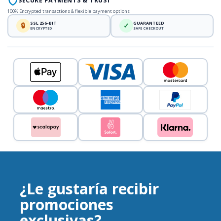
SECURE PAYMENTS & TRUST
100% Encrypted transactions & flexible payment options
SSL 256-BIT
GUARANTEED
🔒
✓
ENCRYPTED
SAFE CHECKOUT
¿Le gustaría recibir
promociones
exclusivas?