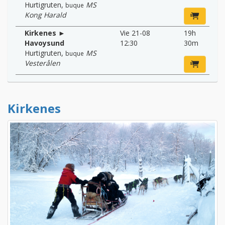
Hurtigruten
,
MS
buque
Kong Harald
Kirkenes ►
Vie 21-08
19h
Havoysund
12:30
30m
Hurtigruten
,
MS
buque
Vesterålen
Kirkenes