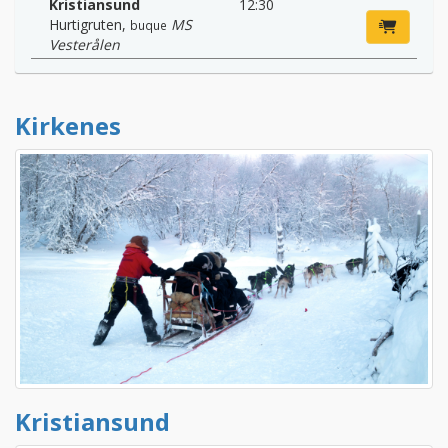
Kristiansund
12:30
Hurtigruten
,
MS
buque
Vesterålen
Kirkenes
Kristiansund