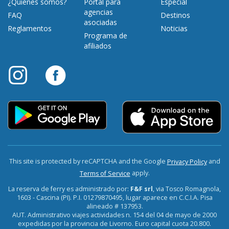
¿Quiénes somos?
Portal para
Especial
agencias
FAQ
Destinos
asociadas
Reglamentos
Noticias
Programa de
afiliados
This site is protected by reCAPTCHA and the Google
and
Privacy Policy
apply.
Terms of Service
La reserva de ferry es administrado por:
F&F srl
, via Tosco Romagnola,
1603 - Cascina (PI). P.I. 01279870495, lugar aparece en C.C.I.A. Pisa
alineado # 137953.
AUT. Administrativo viajes actividades n. 154 del 04 de mayo de 2000
expedidas por la provincia de Livorno. Euro capital cuota 20.800.