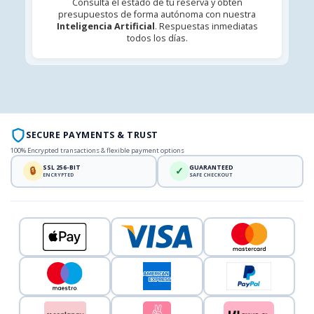
Consulta el estado de tu reserva y obtén
presupuestos de forma autónoma con nuestra
Inteligencia Artificial
. Respuestas inmediatas
todos los días.
SECURE PAYMENTS & TRUST
100% Encrypted transactions & flexible payment options
SSL 256-BIT
GUARANTEED
🔒
✓
ENCRYPTED
SAFE CHECKOUT